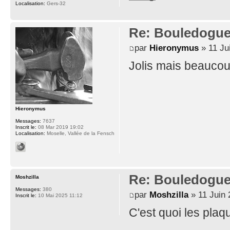
Localisation:
Gers-32
Re: Bouledogu
par
Hieronymus
» 11 Ju
Jolis mais beaucou
Hieronymus
Messages:
7637
Inscrit le:
08 Mar 2019 19:02
Localisation:
Moselle, Vallée de la Fensch
Re: Bouledogu
Moshzilla
Messages:
380
par
Moshzilla
» 11 Juin 
Inscrit le:
10 Mai 2025 11:12
C'est quoi les plaq