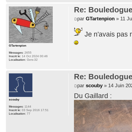
Re: Bouledogu
par
GTartenpion
» 11 Ju
Je n'avais pas 
GTartenpion
Messages:
2655
Inscrit le:
14 Oct 2024 00:46
Localisation:
Gers-32
Re: Bouledogu
par
scouby
» 14 Juin 20
Du Gaillard :
scouby
Messages:
1144
Inscrit le:
03 Sep 2016 17:51
Localisation:
77