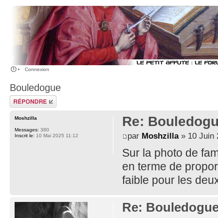
Connexion
Bouledogue
Publier une
réponse
Re: Bouledog
Moshzilla
Messages:
380
par
Moshzilla
» 10 Juin 
Inscrit le:
10 Mai 2025 11:12
Sur la photo de fami
en terme de proport
faible pour les deu
Re: Bouledogu