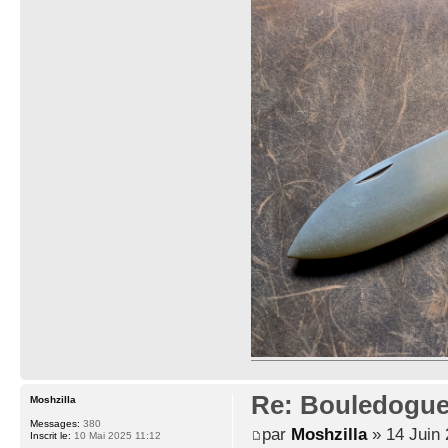
Re: Bouledogu
Moshzilla
Messages:
380
par
Moshzilla
» 14 Juin 
Inscrit le:
10 Mai 2025 11:12