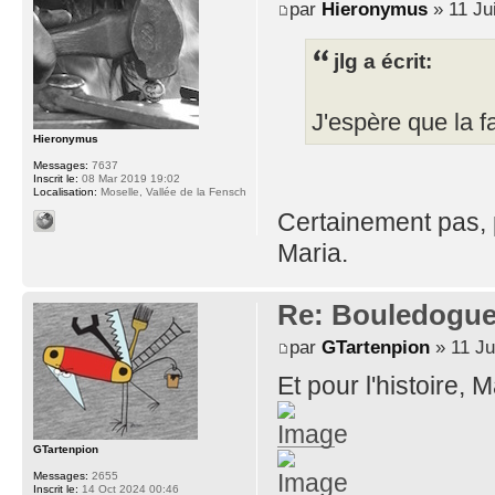
par
Hieronymus
» 11 Ju
jlg a écrit:
J'espère que la f
Hieronymus
Messages:
7637
Inscrit le:
08 Mar 2019 19:02
Localisation:
Moselle, Vallée de la Fensch
Certainement pas, p
Maria.
Re: Bouledogu
par
GTartenpion
» 11 Ju
Et pour l'histoire,
GTartenpion
Messages:
2655
Inscrit le:
14 Oct 2024 00:46