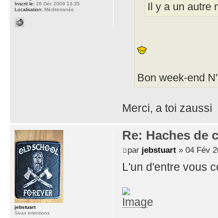
Inscrit le:
26 Déc 2009 13:35
Il y a un autre
Localisation:
Méditerranée
Bon week-end N'
Merci, a toi zaussi
Re: Haches de 
par
jebstuart
» 04 Fév 2
L'un d'entre vous con
jebstuart
Seax intentions