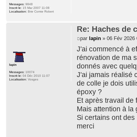
Messages:
9848
Inscrit le:
15 Mar 2007 11:08
Localisation:
Brie Comte Robert
Re: Haches de 
par
lapin
» 06 Fév 2026 
J'ai commencé à ef
rénovation de ma se
donnés avec quelqu
lapin
Messages:
10074
J'ai jamais réalis
Inscrit le:
04 Déc 2010 11:07
Localisation:
Vosges
de colle je dois uti
époxy ?
Et après travail d
Mais attention à la
Si certains ont des
merci