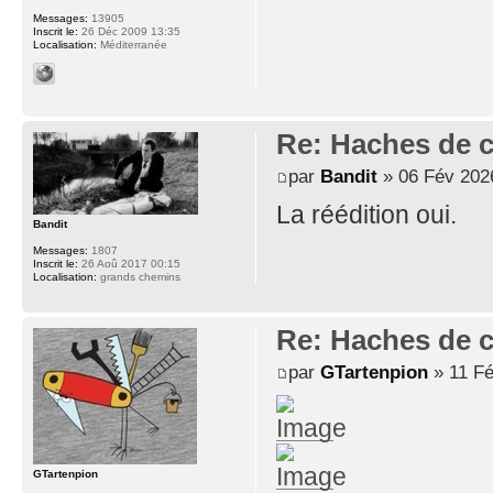
Messages:
13905
Inscrit le:
26 Déc 2009 13:35
Localisation:
Méditerranée
Re: Haches de 
par
Bandit
» 06 Fév 202
La réédition oui.
Bandit
Messages:
1807
Inscrit le:
26 Aoû 2017 00:15
Localisation:
grands chemins
Re: Haches de 
par
GTartenpion
» 11 Fé
GTartenpion