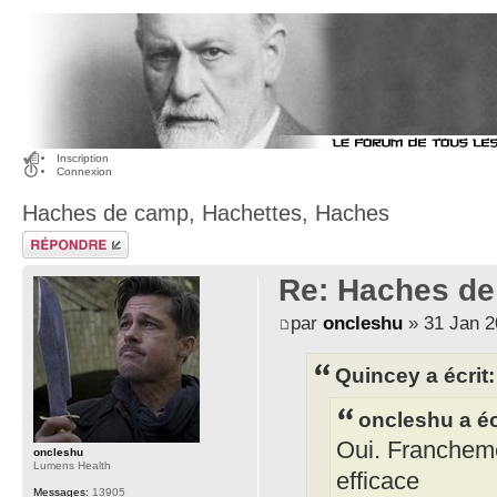
Inscription
Connexion
Haches de camp, Hachettes, Haches
Publier une
réponse
Re: Haches de
par
oncleshu
» 31 Jan 2
Quincey a écrit:
oncleshu a éc
Oui. Francheme
oncleshu
Lumens Health
efficace
Messages:
13905