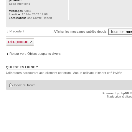
jebstuart
Seax intentions
Messages:
9848
Inscrit le:
15 Mar 2007 11:08
Localisation:
Brie Comte Robert
Précédent
Afficher les messages publiés depuis:
Publier une
réponse
Retour vers Objets coupants divers
QUI EST EN LIGNE ?
Utilisateurs parcourant actuellement ce forum : Aucun utilisateur inscrit et 6 invités
Index du forum
Powered by
phpBB
©
Traduction réalisé