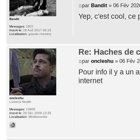
par
Bandit
» 06 Fév 202
Yep, c'est cool, ce 
Bandit
Messages:
1807
Inscrit le:
26 Aoû 2017 00:15
Localisation:
grands chemins
Re: Haches de 
par
oncleshu
» 06 Fév 2
Pour info il y a un
internet
oncleshu
Lumens Health
Messages:
13905
Inscrit le:
26 Déc 2009 13:35
Localisation:
Méditerranée