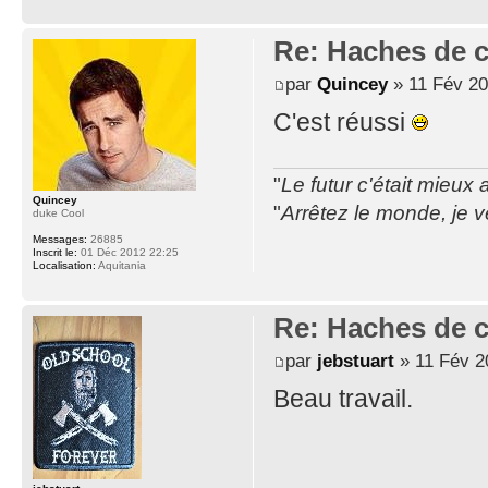
Re: Haches de 
par
Quincey
» 11 Fév 20
C'est réussi
"
Le futur c'était mieux
Quincey
"
Arrêtez le monde, je 
duke Cool
Messages:
26885
Inscrit le:
01 Déc 2012 22:25
Localisation:
Aquitania
Re: Haches de 
par
jebstuart
» 11 Fév 2
Beau travail.