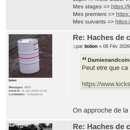
Mes stages =>
https:/
Mes premiers =>
https
Mes suivants =>
https
Re: Haches de 
par
bidon
» 06 Fév 2026
Damienandcoinc 
Peut etre que ca 
bidon
https://www.kick
Messages:
4865
Inscrit le:
11 Jan 2009 12:03
Localisation:
:noitasilacoL
On approche de la fi
Re: Haches de 