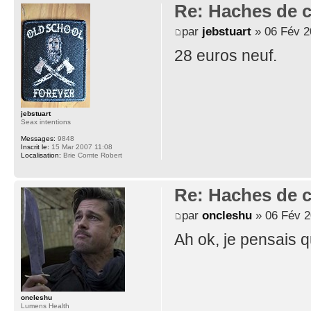
Re: Haches de 
par
jebstuart
» 06 Fév 2
28 euros neuf.
jebstuart
Seax intentions
Messages:
9848
Inscrit le:
15 Mar 2007 11:08
Localisation:
Brie Comte Robert
Re: Haches de 
par
oncleshu
» 06 Fév 2
Ah ok, je pensais q
oncleshu
Lumens Health