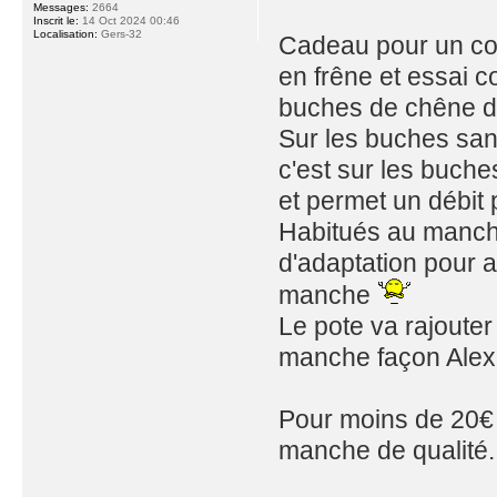
Messages:
2664
Inscrit le:
14 Oct 2024 00:46
Localisation:
Gers-32
Cadeau pour un co
en frêne et essai c
buches de chêne d
Sur les buches sans 
c'est sur les buch
et permet un débit
Habitués au manche d
d'adaptation pour a
manche
Le pote va rajouter
manche façon Alexde
Pour moins de 20€ p
manche de qualité.