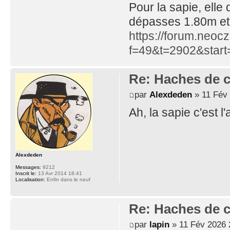
Pour la sapie, elle
dépasses 1.80m et
https://forum.neoc
f=49&t=2902&star
Re: Haches de 
par
Alexdeden
» 11 Fév 
Ah, la sapie c'est l
Alexdeden
Messages:
9212
Inscrit le:
13 Avr 2014 18:41
Localisation:
Enfin dans le neuf
Re: Haches de 
par
lapin
» 11 Fév 2026 