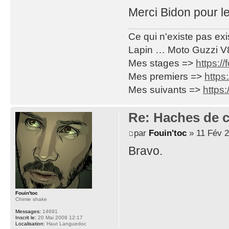
Merci Bidon pour l
Ce qui n'existe pas exi
Lapin … Moto Guzzi V
Mes stages =>
https:/
Mes premiers =>
https
Mes suivants =>
https
Re: Haches de 
par
Fouin'toc
» 11 Fév 2
Bravo.
Fouin'toc
Chimie shake
Messages:
14691
Inscrit le:
20 Mai 2008 12:17
Localisation:
Haut Languedoc