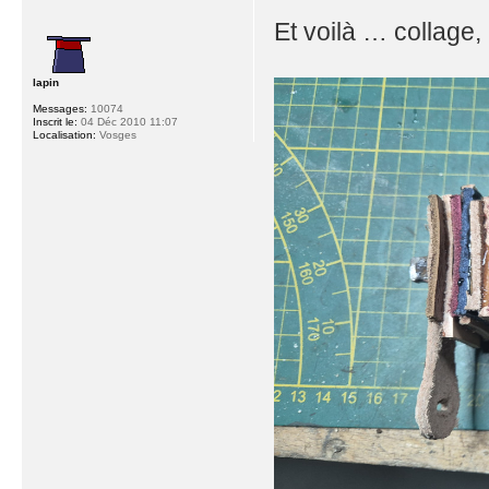
Et voilà … collage,
lapin
Messages:
10074
Inscrit le:
04 Déc 2010 11:07
Localisation:
Vosges